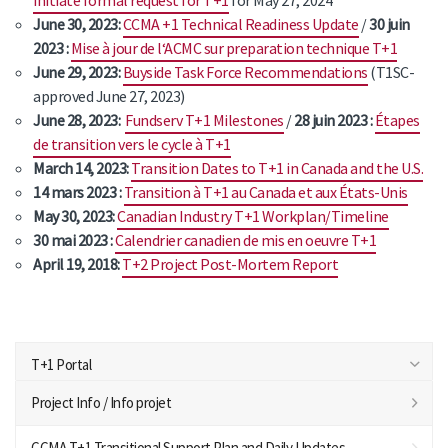
June 30, 2023:
CCMA +1 Technical Readiness Update
/
30 juin
2023 :
Mise à jour de l‘ACMC sur preparation technique T+1
June 29, 2023:
Buyside Task Force Recommendations
(T1SC-
approved June 27, 2023)
June 28, 2023:
Fundserv T+1 Milestones
/
28 juin 2023 :
Étapes
de transition vers le cycle à T+1
March 14, 2023:
Transition Dates to T+1 in Canada and the U.S.
14 mars 2023 :
Transition à T+1 au Canada et aux États-Unis
May 30, 2023:
Canadian Industry T+1 Workplan/Timeline
30 mai 2023 :
Calendrier canadien de mis en oeuvre T+1
April 19, 2018:
T+2 Project Post-Mortem Report
T+1 Portal
Project Info / Info projet
CCMA T+1 Transitional Support Plan and Daily Updates