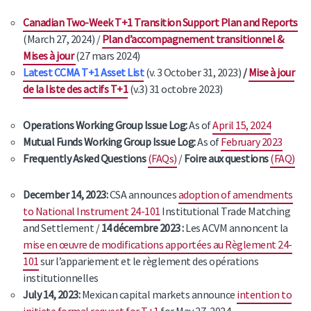
Canadian Two-Week T+1 Transition Support Plan and Reports
(March 27, 2024) /
Plan d’accompagnement transitionnel &
Mises à jour
(27 mars 2024)
Latest CCMA T+1 Asset Li
st
(v. 3 October 31, 2023)
/
Mise à jour
de la liste des actifs T+1
(v.3) 31 octobre 2023)
Operations Working Group Issue Log:
As of
April 15, 2024
Mutual Funds Working Group Issue Log:
As of
February 2023
Frequently Asked Questions
(FAQs)
/
Foire aux questions
(FAQ)
December 14, 2023:
CSA announces
adoption of amendments
to National Instrument 24-101
Institutional Trade Matching
and Settlement /
14 décembre 2023 :
Les ACVM annoncent la
mise en œuvre de modifications apportées au Règlement 24-
101
sur l’appariement et le règlement des opérations
institutionnelles
July 14, 2023:
Mexican capital markets announce
intention to
initiate formal request for T+1
for May 27, 2024